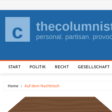
Skip
to
content
START
POLITIK
RECHT
GESELLSCHAFT
Home
Auf dem Nachttisch