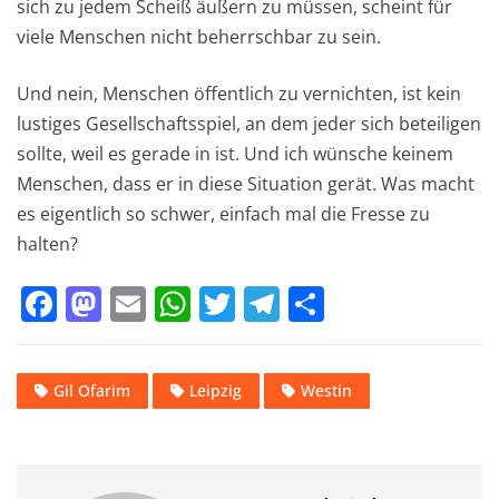
sich zu jedem Scheiß äußern zu müssen, scheint für
viele Menschen nicht beherrschbar zu sein.
Und nein, Menschen öffentlich zu vernichten, ist kein
lustiges Gesellschaftsspiel, an dem jeder sich beteiligen
sollte, weil es gerade in ist. Und ich wünsche keinem
Menschen, dass er in diese Situation gerät. Was macht
es eigentlich so schwer, einfach mal die Fresse zu
halten?
F
M
E
W
T
T
T
a
a
m
h
w
el
ei
c
st
ai
at
it
e
le
Gil Ofarim
Leipzig
Westin
e
o
l
s
te
gr
n
b
d
A
r
a
o
o
p
m