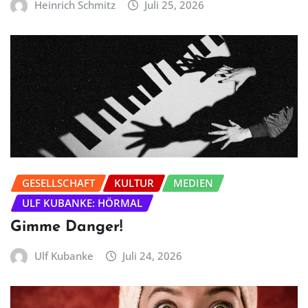
Heinrich Schmitz
Juli 25, 2026
GESELLSCHAFT
KULTUR
MEDIEN
ULF KUBANKE: HÖRMAL
Gimme Danger!
Ulf Kubanke
Juli 24, 2026