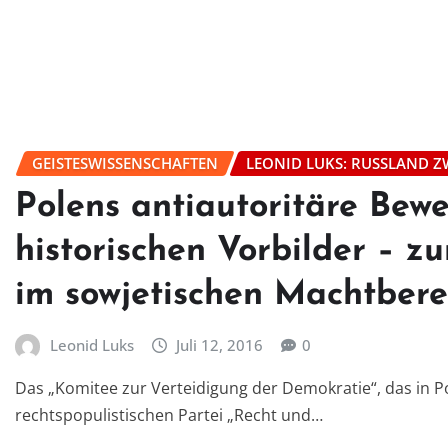
GEISTESWISSENSCHAFTEN
LEONID LUKS: RUSSLAND Z
Polens antiautoritäre Bew
historischen Vorbilder – z
im sowjetischen Machtbere
Leonid Luks
Juli 12, 2016
0
Das „Komitee zur Verteidigung der Demokratie“, das in P
rechtspopulistischen Partei „Recht und…