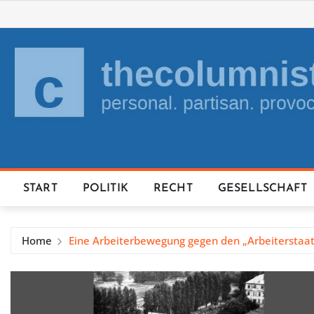
Skip
to
content
START
POLITIK
RECHT
GESELLSCHAFT
Home
Eine Arbeiterbewegung gegen den „Arbeiterstaat