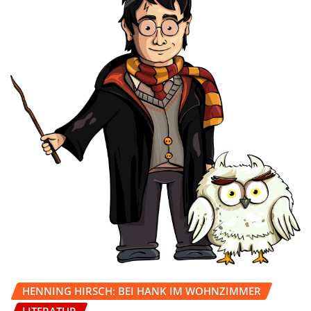
HENNING HIRSCH: BEI HANK IM WOHNZIMMER