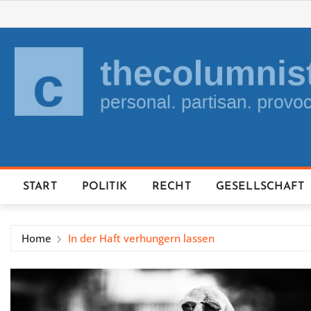
Skip
to
content
START
POLITIK
RECHT
GESELLSCHAFT
Home
In der Haft verhungern lassen