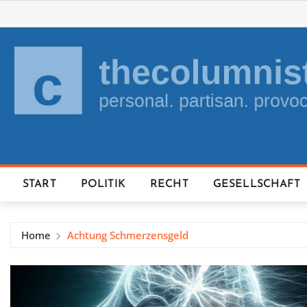
Skip
to
content
START
POLITIK
RECHT
GESELLSCHAFT
Home
Achtung Schmerzensgeld