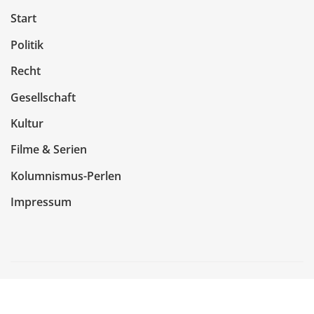
Start
Politik
Recht
Gesellschaft
Kultur
Filme & Serien
Kolumnismus-Perlen
Impressum
Copyright © 2026 | Präsentiert von
WordPress
|
NewsCorn
von
ThemeArile