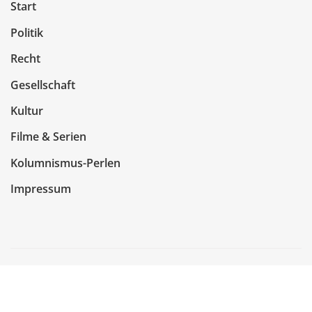
Start
Politik
Recht
Gesellschaft
Kultur
Filme & Serien
Kolumnismus-Perlen
Impressum
Copyright © 2026 | Präsentiert von
WordPress
|
NewsCorn
von
ThemeArile