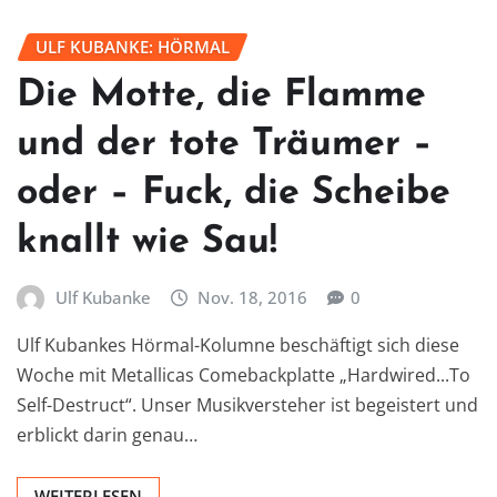
ULF KUBANKE: HÖRMAL
Die Motte, die Flamme
und der tote Träumer –
oder – Fuck, die Scheibe
knallt wie Sau!
Ulf Kubanke
Nov. 18, 2016
0
Ulf Kubankes Hörmal-Kolumne beschäftigt sich diese
Woche mit Metallicas Comebackplatte „Hardwired...To
Self-Destruct“. Unser Musikversteher ist begeistert und
erblickt darin genau…
WEITERLESEN