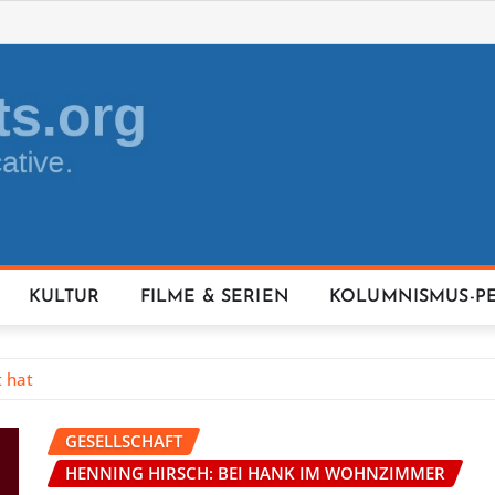
KULTUR
FILME & SERIEN
KOLUMNISMUS-P
t hat
GESELLSCHAFT
HENNING HIRSCH: BEI HANK IM WOHNZIMMER