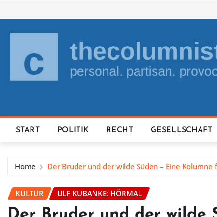
Skip
to
content
START
POLITIK
RECHT
GESELLSCHAFT
Home
Der Bruder und der wilde Süden – Eine Kolumne 
KULTUR
ULF KUBANKE: HÖRMAL
Der Bruder und der wilde 