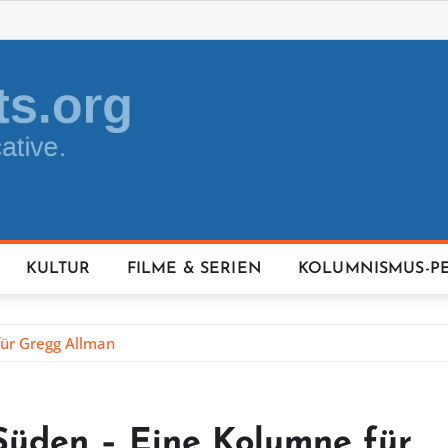
KULTUR
FILME & SERIEN
KOLUMNISMUS-P
für Gregg Allman
Süden – Eine Kolumne für