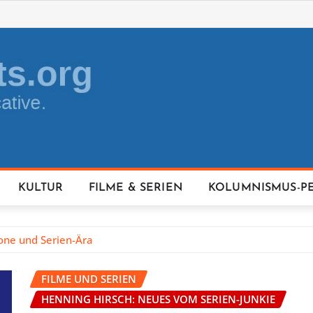
KULTUR
FILME & SERIEN
KOLUMNISMUS-P
kone und Serien-Ära
FILME UND SERIEN
HENNING HIRSCH: NEUES VOM SERIEN-JUNKIE