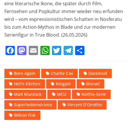
eine literarische Ikone, die später durch Film,
Fernsehen und Popkultur immer wieder neu erfunden
wird – vom expressionistischen Schatten in Nosferatu
bis zum Action-Mythos in Blade und zur modernen
Serienfigur in True Blood. (26.05.2026)
F
M
E
W
T
T
T
a
a
m
h
w
el
ei
c
st
ai
at
it
e
le
Born Again
Charlie Cox
Daredevil
e
o
l
s
te
gr
n
Hell’s Kitchen
Kingpin
Marvel
b
d
A
r
a
o
o
p
m
Matt Murdock
MCU
Netflix-Serie
o
n
p
Superheldendrama
Vincent D’Onofrio
k
Wilson Fisk