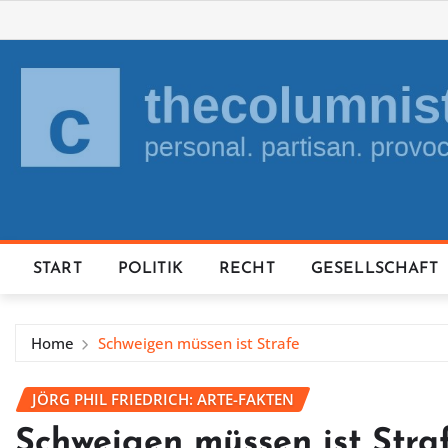
Skip
to
content
START
POLITIK
RECHT
GESELLSCHAFT
Home
Schweigen müssen ist Strafe
JÖRG PHIL FRIEDRICH: ARTE-FAKTEN
Schweigen müssen ist Stra