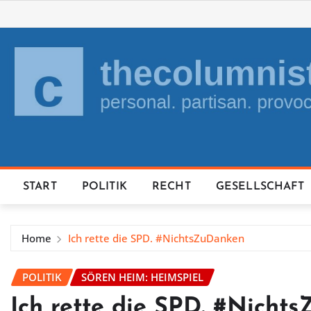
Skip
to
content
START
POLITIK
RECHT
GESELLSCHAFT
Home
Ich rette die SPD. #NichtsZuDanken
POLITIK
SÖREN HEIM: HEIMSPIEL
Ich rette die SPD. #Nicht