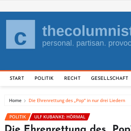
Skip
to
content
START
POLITIK
RECHT
GESELLSCHAFT
Home
Die Ehrenrettung des „Pop“ in nur drei Liedern
POLITIK
ULF KUBANKE: HÖRMAL
Die Ehrenrettung des „Pop“