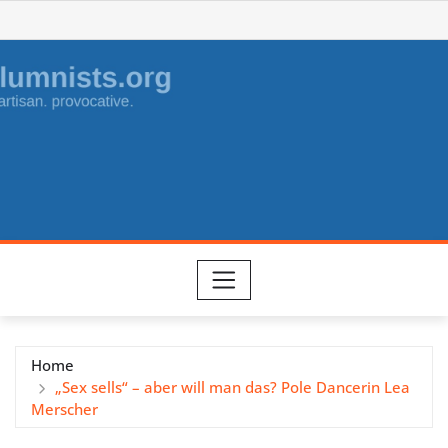
Skip
to
content
Home
„Sex sells“ – aber will man das? Pole Dancerin Lea
Merscher