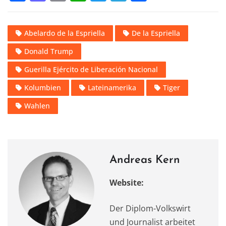
a
a
m
h
w
el
ei
c
st
ai
at
it
e
le
Abelardo de la Espriella
De la Espriella
e
o
l
s
te
gr
n
Donald Trump
b
d
A
r
a
o
o
p
m
Guerilla Ejército de Liberación Nacional
o
n
p
Kolumbien
Lateinamerika
Tiger
k
Wahlen
Andreas Kern
Website:
Der Diplom-Volkswirt
und Journalist arbeitet