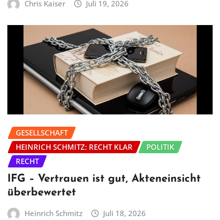
Chris Kaiser
Juli 19, 2026
GESELLSCHAFT
HEINRICH SCHMITZ: RECHT KLAR
POLITIK
RECHT
IFG – Vertrauen ist gut, Akteneinsicht
überbewertet
Heinrich Schmitz
Juli 18, 2026