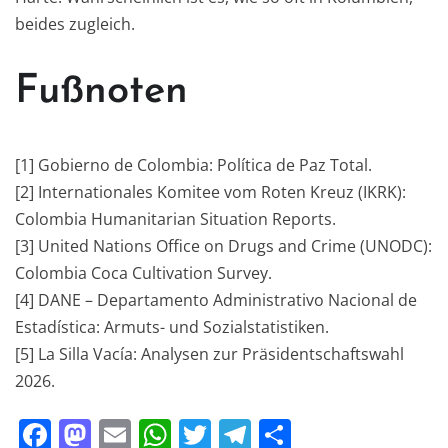
beides zugleich.
Fußnoten
[1] Gobierno de Colombia: Política de Paz Total.
[2] Internationales Komitee vom Roten Kreuz (IKRK):
Colombia Humanitarian Situation Reports.
[3] United Nations Office on Drugs and Crime (UNODC):
Colombia Coca Cultivation Survey.
[4] DANE – Departamento Administrativo Nacional de
Estadística: Armuts- und Sozialstatistiken.
[5] La Silla Vacía: Analysen zur Präsidentschaftswahl
2026.
F
M
E
W
T
T
T