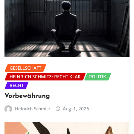
GESELLSCHAFT
HEINRICH SCHMITZ: RECHT KLAR
POLITIK
RECHT
Vorbewährung
Heinrich Schmitz
Aug. 1, 2026