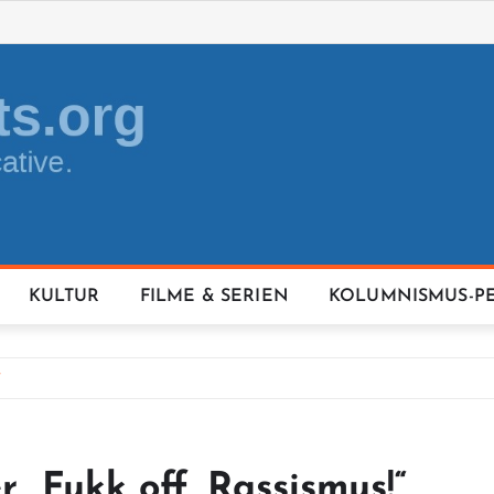
KULTUR
FILME & SERIEN
KOLUMNISMUS-P
“
r „Fukk off, Rassismus!“