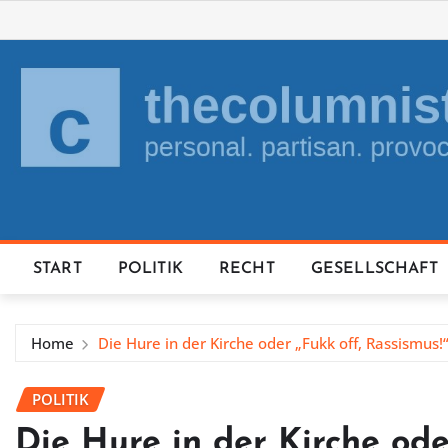
Skip
to
content
START
POLITIK
RECHT
GESELLSCHAFT
Home
Die Hure in der Kirche oder „Fukk off, Rassismus!
POLITIK
Die Hure in der Kirche ode