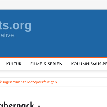
KULTUR
FILME & SERIEN
KOLUMNISMUS-P
rkungen zum Stereotypverfertigen
habernack –