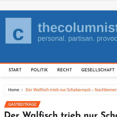
Skip
to
content
START
POLITIK
RECHT
GESELLSCHAFT
Home
Der Walfisch trieb nur Schabernack – Nachbeme
GASTBEITRÄGE
Der Walfisch trieb nur Sc