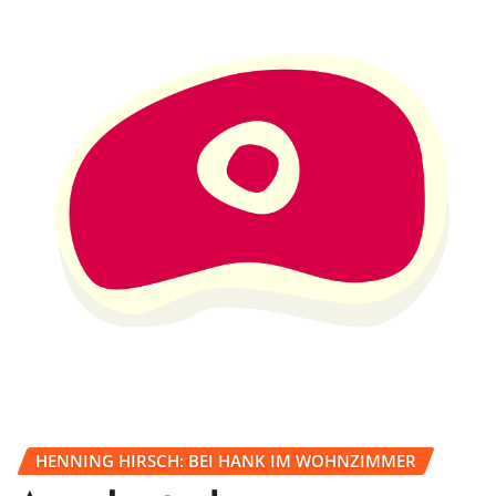
HENNING HIRSCH: BEI HANK IM WOHNZIMMER