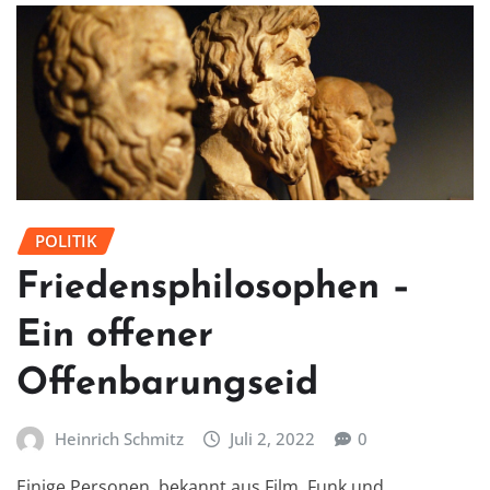
POLITIK
Friedensphilosophen –
Ein offener
Offenbarungseid
Heinrich Schmitz
Juli 2, 2022
0
Einige Personen, bekannt aus Film, Funk und