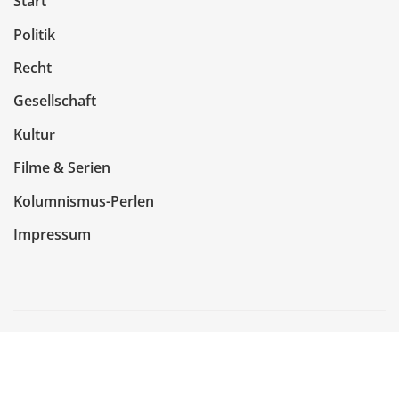
Start
Politik
Recht
Gesellschaft
Kultur
Filme & Serien
Kolumnismus-Perlen
Impressum
Copyright © 2026 | Präsentiert von
WordPress
|
NewsCorn
von
ThemeArile