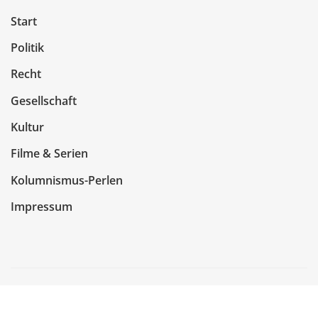
Start
Politik
Recht
Gesellschaft
Kultur
Filme & Serien
Kolumnismus-Perlen
Impressum
Copyright © 2026 | Präsentiert von
WordPress
|
NewsCorn
von
ThemeArile