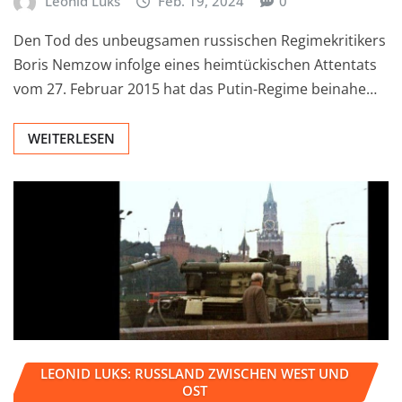
Leonid Luks
Feb. 19, 2024
0
Den Tod des unbeugsamen russischen Regimekritikers
Boris Nemzow infolge eines heimtückischen Attentats
vom 27. Februar 2015 hat das Putin-Regime beinahe…
WEITERLESEN
LEONID LUKS: RUSSLAND ZWISCHEN WEST UND
OST