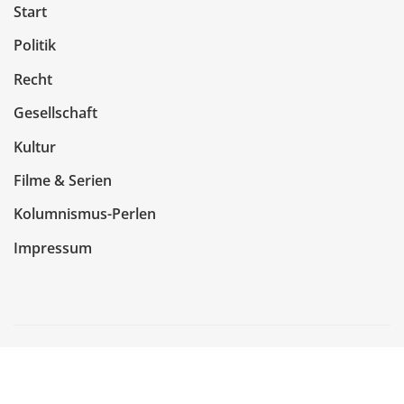
Start
Politik
Recht
Gesellschaft
Kultur
Filme & Serien
Kolumnismus-Perlen
Impressum
Copyright © 2026 | Präsentiert von
WordPress
|
NewsCorn
von
ThemeArile