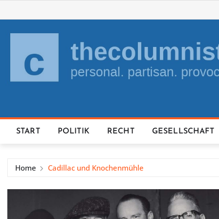
Skip
to
content
START
POLITIK
RECHT
GESELLSCHAFT
Home
Cadillac und Knochenmühle