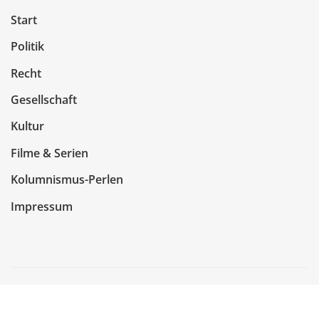
Start
Politik
Recht
Gesellschaft
Kultur
Filme & Serien
Kolumnismus-Perlen
Impressum
Copyright © 2026 | Präsentiert von
WordPress
|
NewsCorn
von
ThemeArile