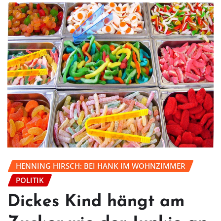
HENNING HIRSCH: BEI HANK IM WOHNZIMMER
POLITIK
Dickes Kind hängt am