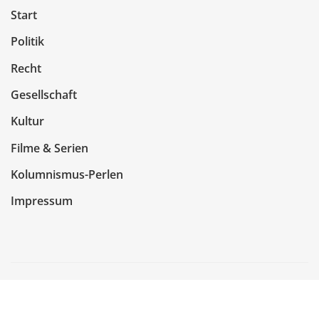
Start
Politik
Recht
Gesellschaft
Kultur
Filme & Serien
Kolumnismus-Perlen
Impressum
Copyright © 2026 | Präsentiert von
WordPress
|
NewsCorn
von
ThemeArile