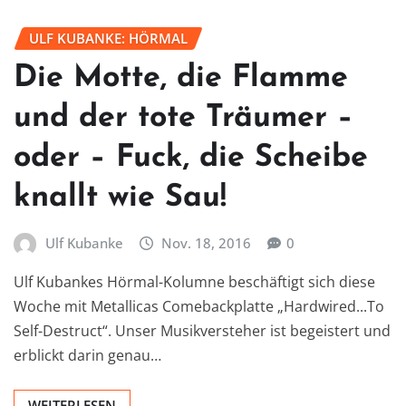
ULF KUBANKE: HÖRMAL
Die Motte, die Flamme
und der tote Träumer –
oder – Fuck, die Scheibe
knallt wie Sau!
Ulf Kubanke
Nov. 18, 2016
0
Ulf Kubankes Hörmal-Kolumne beschäftigt sich diese
Woche mit Metallicas Comebackplatte „Hardwired...To
Self-Destruct“. Unser Musikversteher ist begeistert und
erblickt darin genau…
WEITERLESEN