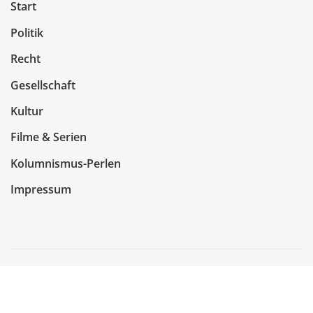
Start
Politik
Recht
Gesellschaft
Kultur
Filme & Serien
Kolumnismus-Perlen
Impressum
Copyright © 2026 | Präsentiert von
WordPress
|
NewsCorn
von
ThemeArile