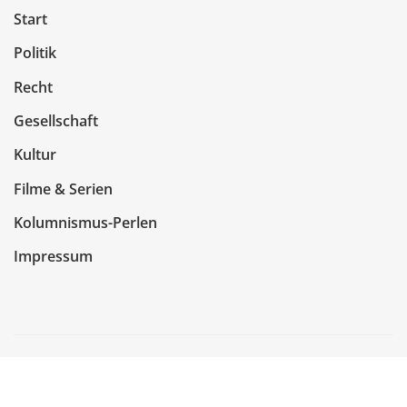
Start
Politik
Recht
Gesellschaft
Kultur
Filme & Serien
Kolumnismus-Perlen
Impressum
Copyright © 2026 | Präsentiert von
WordPress
|
NewsCorn
von
ThemeArile