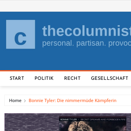
Skip
to
content
START
POLITIK
RECHT
GESELLSCHAFT
Home
Bonnie Tyler: Die nimmermüde Kämpferin