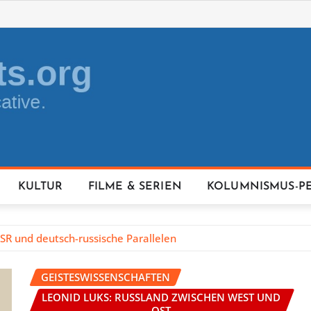
KULTUR
FILME & SERIEN
KOLUMNISMUS-P
SR und deutsch-russische Parallelen
GEISTESWISSENSCHAFTEN
LEONID LUKS: RUSSLAND ZWISCHEN WEST UND
OST