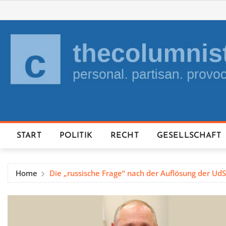
Skip
to
content
START
POLITIK
RECHT
GESELLSCHAFT
Home
Die „russische Frage“ nach der Auflösung der UdS