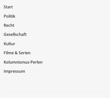
Start
Politik
Recht
Gesellschaft
Kultur
Filme & Serien
Kolumnismus-Perlen
Impressum
Copyright © 2026 | Präsentiert von
WordPress
|
NewsCorn
von
ThemeArile