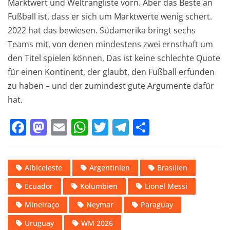
Marktwert und Weltrangliste vorn. Aber das Beste an
Fußball ist, dass er sich um Marktwerte wenig schert.
2022 hat das bewiesen. Südamerika bringt sechs
Teams mit, von denen mindestens zwei ernsthaft um
den Titel spielen können. Das ist keine schlechte Quote
für einen Kontinent, der glaubt, den Fußball erfunden
zu haben – und der zumindest gute Argumente dafür
hat.
F
M
E
W
T
T
T
a
a
m
h
w
el
ei
c
st
ai
at
it
e
le
Albiceleste
Argentinien
Brasilien
e
o
l
s
te
gr
n
Ecuador
Kolumbien
Lionel Messi
b
d
A
r
a
o
o
p
m
Mineiraço
Neymar
Paraguay
o
n
p
Uruguay
WM 2026