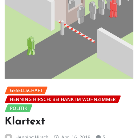
GESELLSCHAFT
HENNING HIRSCH: BEI HANK IM WOHNZIMMER
POLITIK
Klartext
Henning Hirsch
Apr. 16, 2019
5