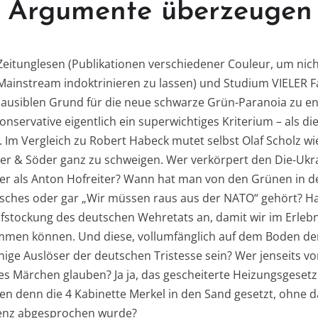
n Argumente überzeugen 
Zeitunglesen (Publikationen verschiedener Couleur, um nich
ainstream indoktrinieren zu lassen) und Studium VIELER Fa
plausiblen Grund für die neue schwarze Grün-Paranoia zu e
onservative eigentlich ein superwichtiges Kriterium – als d
 Im Vergleich zu Robert Habeck mutet selbst Olaf Scholz wi
nder & Söder ganz zu schweigen. Wer verkörpert den Die-Uk
r als Anton Hofreiter? Wann hat man von den Grünen in de
sches oder gar „Wir müssen raus aus der NATO“ gehört? Ha
ufstockung des deutschen Wehretats an, damit wir im Erlebn
mmen können. Und diese, vollumfänglich auf dem Boden d
einige Auslöser der deutschen Tristesse sein? Wer jenseits v
es Märchen glauben? Ja ja, das gescheiterte Heizungsgesetz –
n denn die 4 Kabinette Merkel in den Sand gesetzt, ohne 
enz abgesprochen wurde?