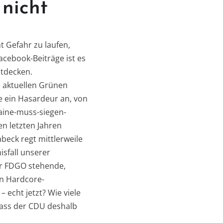
nicht
t Gefahr zu laufen,
cebook-Beiträge ist es
ntdecken.
ie aktuellen Grünen
e ein Hasardeur an, von
raine-muss-siegen-
n letzten Jahren
beck regt mittlerweile
isfall unserer
er FDGO stehende,
on Hardcore-
 echt jetzt? Wie viele
dass der CDU deshalb