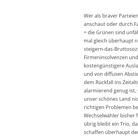
Wer als braver Parteie
anschaut oder durch Fa
= die Grünen sind unfä
mal gleich überhaupt ni
steigern-das-Bruttosoz
Firmeninsolvenzen und
kostengünstigere Ausl
und von diffusen Absti
dem Rückfall ins Zeital
alarmierend genug ist, 
unser schönes Land nich
richtigen Problemen be
Wechselwähler bisher f
übrig bleibt ein Trio, 
schaffen überhaupt den