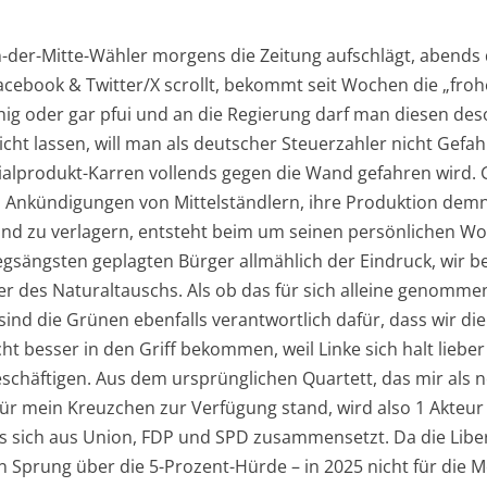
n-der-Mitte-Wähler morgens die Zeitung aufschlägt, abends
cebook & Twitter/X scrollt, bekommt seit Wochen die „froh
hig oder gar pfui und an die Regierung darf man diesen de
cht lassen, will man als deutscher Steuerzahler nicht Gefahr
ialprodukt-Karren vollends gegen die Wand gefahren wird. G
 Ankündigungen von Mittelständlern, ihre Produktion demn
and zu verlagern, entsteht beim um seinen persönlichen 
egsängsten geplagten Bürger allmählich der Eindruck, wir b
ter des Naturaltauschs. Als ob das für sich alleine genomme
sind die Grünen ebenfalls verantwortlich dafür, dass wir d
t besser in den Griff bekommen, weil Linke sich halt lieber
schäftigen. Aus dem ursprünglichen Quartett, das mir als 
ür mein Kreuzchen zur Verfügung stand, wird also 1 Akteu
das sich aus Union, FDP und SPD zusammensetzt. Da die Libera
 Sprung über die 5-Prozent-Hürde – in 2025 nicht für die 