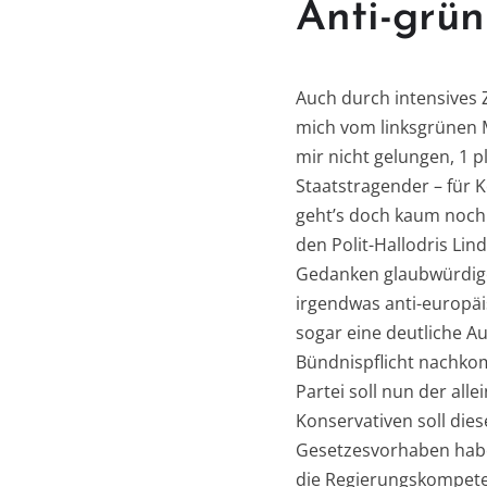
Anti-grü
Auch durch intensives 
mich vom linksgrünen M
mir nicht gelungen, 1 
Staatstragender – für K
geht’s doch kaum noch.
den Polit-Hallodris Li
Gedanken glaubwürdige
irgendwas anti-europäi
sogar eine deutliche A
Bündnispflicht nachko
Partei soll nun der all
Konservativen soll dies
Gesetzesvorhaben habe
die Regierungskompet