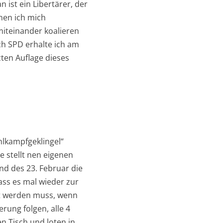
 ist ein Libertärer, der
nen ich mich
miteinander koalieren
uch SPD erhalte ich am
zten Auflage dieses
hlkampfgeklingel“
e stellt nen eigenen
d des 23. Februar die
ass es mal wieder zur
et werden muss, wenn
ung folgen, alle 4
en Tisch und loten in