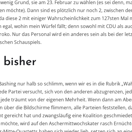
 wenig Grund, sie am 23. Februar zu wählen (es sei denn, man
n möchte). Dann sind es plötzlich nur noch 2, zwischen de
da diese 2 mit einiger Wahrscheinlichkeit zum 127sten Mal 
ch egal, wohin mein Würfel fällt; denn sowohl mit CDU als a
Groko. Nur das Personal wird ein anderes sein als bei der let
chen Schauspiels.
 bisher
shing nur halb so schlimm, wenn wir es in die Rubrik „Wa
ede Partei versucht, sich von den anderen abzugrenzen, jed
 jede träumt von der eigenen Mehrheit. Wenn dann am Aben
über die Bildschirme flimmern, alle Parteien feststellen, d
cht gereicht hat und zwangsläufig eine Koalition geschmied
möchte, wird auf den Aschermittwochskater rasch Ernüchter
r-Mitte-Quartetts haben sich wieder lieb, setzen sich an ein