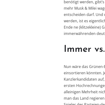
benötigt werden, gibt’s
mehr Musk & Milei wage
entscheiden darf. Und 
werden, ist es eigentli
Ende ne (klitzekleine) 
immerwährenden deuts
Immer vs.
Nun wäre das Grünen-Ba
einsortieren könnten. J
Kanzlerkandidaten auf,
ersten Hochrechnungen 
alleinigen Mehrheit ni
man das Land regieren 
Spieler des Parteien-de