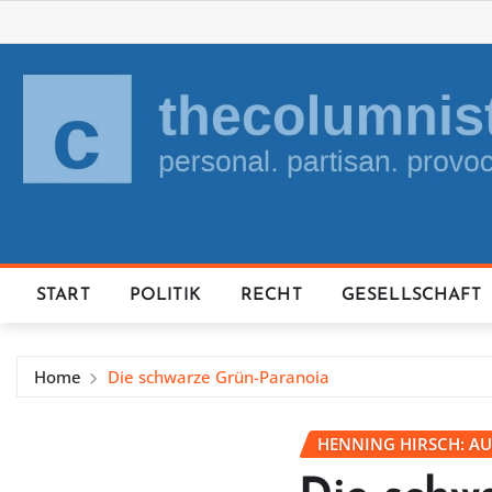
Skip
to
content
START
POLITIK
RECHT
GESELLSCHAFT
Home
Die schwarze Grün-Paranoia
HENNING HIRSCH: AU