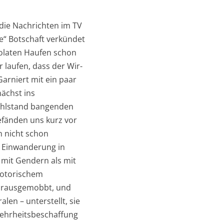
 die Nachrichten im TV
e“ Botschaft verkündet
solaten Haufen schon
 laufen, dass der Wir-
arniert mit ein paar
ächst ins
Wohlstand bangenden
efänden uns kurz vor
n nicht schon
ie Einwanderung in
 mit Gendern als mit
notorischem
r rausgemobbt, und
len – unterstellt, sie
Mehrheitsbeschaffung