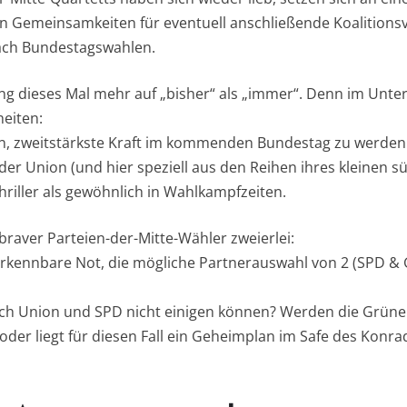
 Gemeinsamkeiten für eventuell anschließende Koalitions
ach Bundestagswahlen.
ung dieses Mal mehr auf „bisher“ als „immer“. Denn im Unter
eiten:
 an, zweitstärkste Kraft im kommenden Bundestag zu werden
er Union (und hier speziell aus den Reihen ihres kleinen 
hriller als gewöhnlich in Wahlkampfzeiten.
s braver Parteien-der-Mitte-Wähler zweierlei:
rkennbare Not, die mögliche Partnerauswahl von 2 (SPD & 
s sich Union und SPD nicht einigen können? Werden die Grü
 oder liegt für diesen Fall ein Geheimplan im Safe des Kon