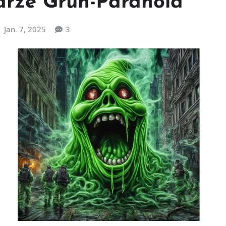
arze Grün-Paranoia
Jan. 7, 2025
3