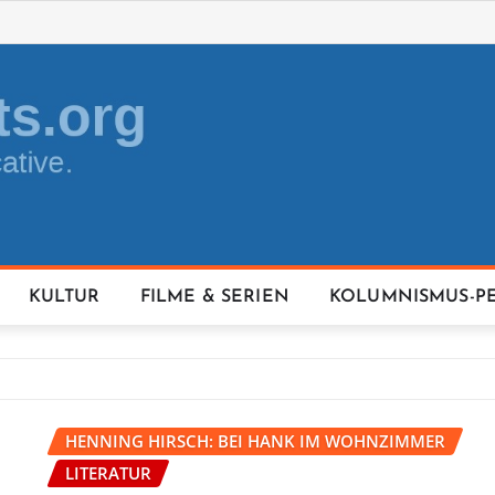
KULTUR
FILME & SERIEN
KOLUMNISMUS-P
HENNING HIRSCH: BEI HANK IM WOHNZIMMER
LITERATUR