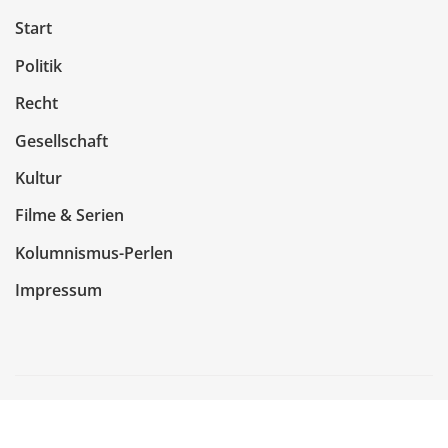
Start
Politik
Recht
Gesellschaft
Kultur
Filme & Serien
Kolumnismus-Perlen
Impressum
Copyright © 2026 | Präsentiert von
WordPress
|
NewsCorn
von
ThemeArile