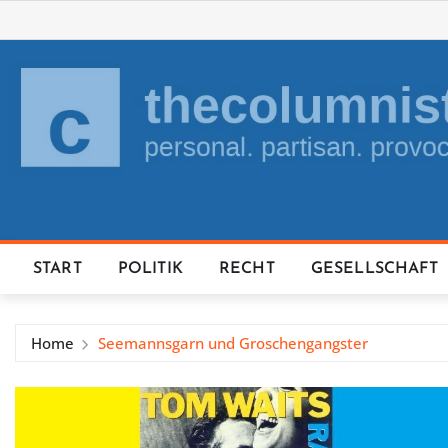
Skip
to
content
START
POLITIK
RECHT
GESELLSCHAFT
Home
Seemannsgarn und Groschengangster