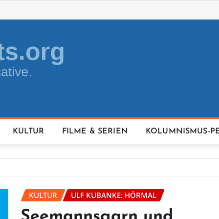
KULTUR
FILME & SERIEN
KOLUMNISMUS-P
KULTUR
ULF KUBANKE: HÖRMAL
Seemannsgarn und