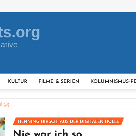
KULTUR
FILME & SERIEN
KOLUMNISMUS-P
l (3)
HENNING HIRSCH: AUS DER DIGITALEN HÖLLE
Nie war ich so