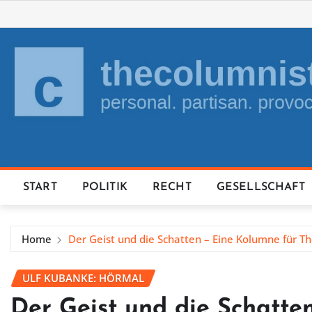
Skip
to
content
START
POLITIK
RECHT
GESELLSCHAFT
Home
Der Geist und die Schatten – Eine Kolumne für T
ULF KUBANKE: HÖRMAL
Der Geist und die Schatte