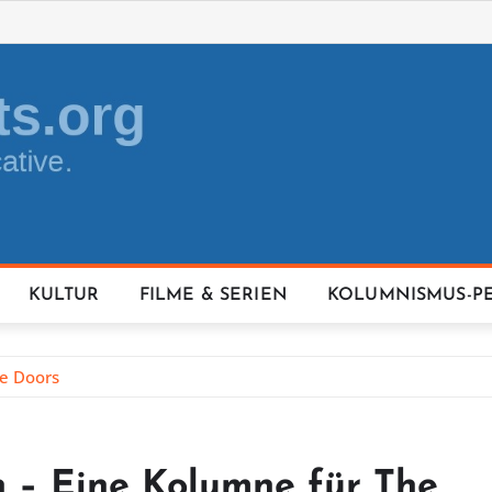
KULTUR
FILME & SERIEN
KOLUMNISMUS-P
he Doors
n – Eine Kolumne für The