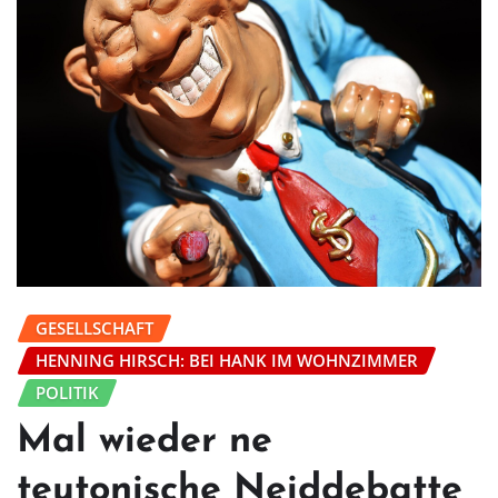
GESELLSCHAFT
HENNING HIRSCH: BEI HANK IM WOHNZIMMER
POLITIK
Mal wieder ne
teutonische Neiddebatte