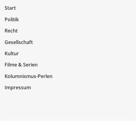
Start
Politik
Recht
Gesellschaft
Kultur
Filme & Serien
Kolumnismus-Perlen
Impressum
Copyright © 2026 | Präsentiert von
WordPress
|
NewsCorn
von
ThemeArile