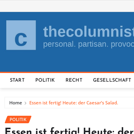
Skip
to
content
START
POLITIK
RECHT
GESELLSCHAFT
Home
Essen ist fertig! Heute: der Caesar’s Salad.
POLITIK
Essen ist fertig! Heute: de