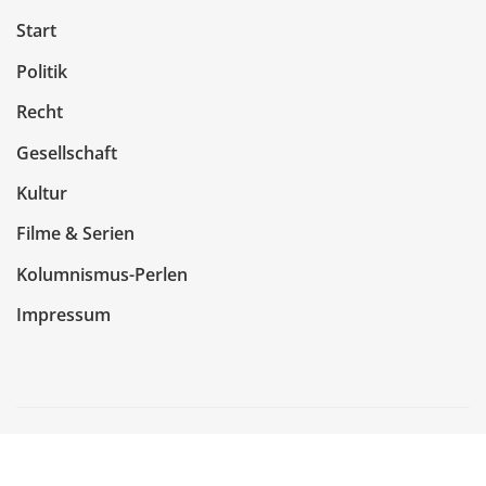
Start
Politik
Recht
Gesellschaft
Kultur
Filme & Serien
Kolumnismus-Perlen
Impressum
Copyright © 2026 | Präsentiert von
WordPress
|
NewsCorn
von
ThemeArile