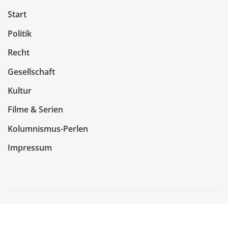
Start
Politik
Recht
Gesellschaft
Kultur
Filme & Serien
Kolumnismus-Perlen
Impressum
Copyright © 2026 | Präsentiert von
WordPress
|
NewsCorn
von
ThemeArile