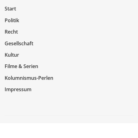
Start
Politik
Recht
Gesellschaft
Kultur
Filme & Serien
Kolumnismus-Perlen
Impressum
Copyright © 2026 | Präsentiert von
WordPress
|
NewsCorn
von
ThemeArile