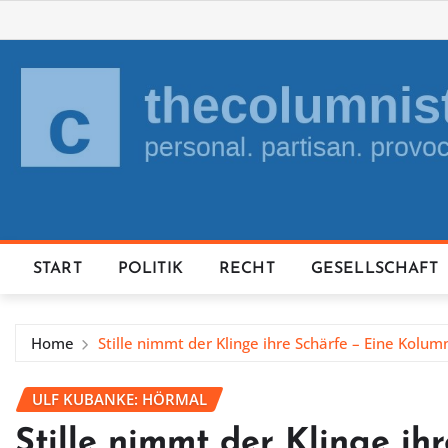
Skip
to
content
START
POLITIK
RECHT
GESELLSCHAFT
Home
Stille nimmt der Klinge ihre Schärfe – Eine Kolu
ULF KUBANKE: HÖRMAL
Stille nimmt der Klinge ih