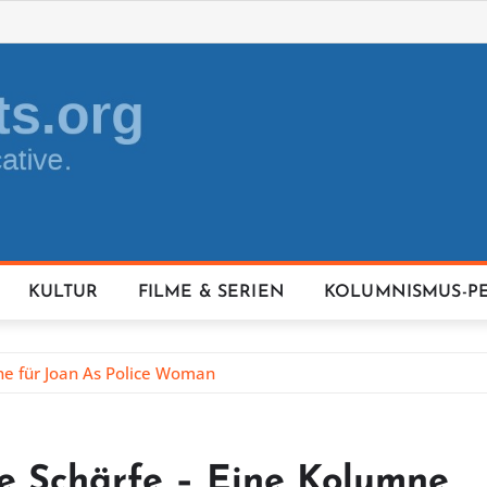
KULTUR
FILME & SERIEN
KOLUMNISMUS-P
mne für Joan As Police Woman
re Schärfe – Eine Kolumne