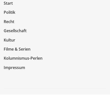
Start
Politik
Recht
Gesellschaft
Kultur
Filme & Serien
Kolumnismus-Perlen
Impressum
Copyright © 2026 | Präsentiert von
WordPress
|
NewsCorn
von
ThemeArile